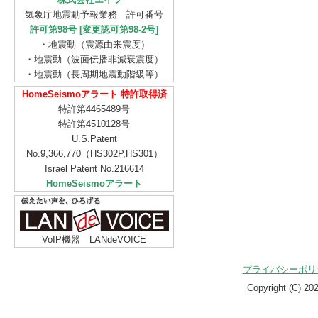
気象庁地震動予報業務 許可番号
許可第98号 [変更認可第98-2号]
・地震動（震源由来震度）
・地震動（波面伝播非減衰震度）
・地震動（長周期地震動階級等）
HomeSeismoアラート 特許取得済
特許第4465489号
特許第4510128号
U.S.Patent
No.9,366,770（HS302P,HS301）
Israel Patent No.216614
HomeSeismoアラート
VoIP機器 LANdeVOICE
プライバシーポリ
Copyright (C)
20