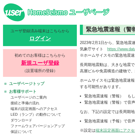
緊急地震速報（警
ユーザ登録済み端末はこちらから
ログイン
2023年2月1日から、緊急
気象庁サイト
https://www.dat
初めてのお客様はこちらから
※ホームサイスモの緊急地震速
新規ユーザ登録
長周期地震動は、大きな地震で
（設置場所の登録）
高層ビルや免震構造の建物で、
ホームサイスモは緊急地震速報
ユーザページトップ
する可能性があります。
お客様サポート
緊急地震速報（警報） も
ユーザページのご案内
緊急地震速報（警報）で音
接続と準備の流れ
端末の設定画面へのアクセス
なお、下記の設定では長周期地
LED（ランプ）の動作について
ダウンロード
緊急地震速報（予報）で音
ファームウェアバージョンアップ
※設定は
端末設定画面にアクセ
保証について