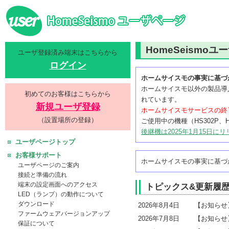
HomeSeismoユ
ユーザ登録済み端末はこちらから
ログイン
ホームサイスモの事実に基づ
ホームサイスモ以外の製品導
初めてのお客様はこちらから
れています。
新規ユーザ登録
ホームサイスモサービスの終
（設置場所の登録）
ご使用中の機種（HS302P、
後継機は2025年1月15日に
ユーザページトップ
お客様サポート
ホームサイスモの事実に基づか
ユーザページのご案内
接続と準備の流れ
端末の設定画面へのアクセス
トピックス&更新履
LED（ランプ）の動作について
ダウンロード
2026年8月4日
【お知ら
ファームウェアバージョンアップ
2026年7月8日
【お知ら
保証について