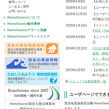
2026年6月8日
【お知ら
修理について
よくあるご質問
2026年5月11日
【ユーザー
お問い合わせ
2025年11月5日
【ユーザー
HomeSeismoについて
437拠点
HomeSeismo動作事例
2025年1月15日
【リリー
HomeSeismoアラート実績
SG01（H
HomeSeismoアラートエリア
2024年4月8日
【ニュース
得
2024年1月22日
1月1日 
速報（警報
また、富山
お知らせし
2023年2月9日
【お知ら
内ではあり
トピックス&更新履歴一覧
ユーザページででき
緊急地震速報受信機 HomeS
HomeSeismo製造元/配信事業者
を行います。
株式会社エイツー