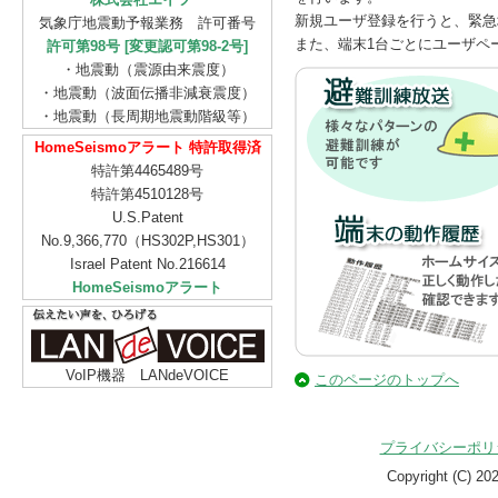
新規ユーザ登録を行うと、緊急
気象庁地震動予報業務 許可番号
また、端末1台ごとにユーザペ
許可第98号 [変更認可第98-2号]
・地震動（震源由来震度）
・地震動（波面伝播非減衰震度）
・地震動（長周期地震動階級等）
HomeSeismoアラート 特許取得済
特許第4465489号
特許第4510128号
U.S.Patent
No.9,366,770（HS302P,HS301）
Israel Patent No.216614
HomeSeismoアラート
VoIP機器 LANdeVOICE
このページのトップへ
プライバシーポリ
Copyright (C)
20