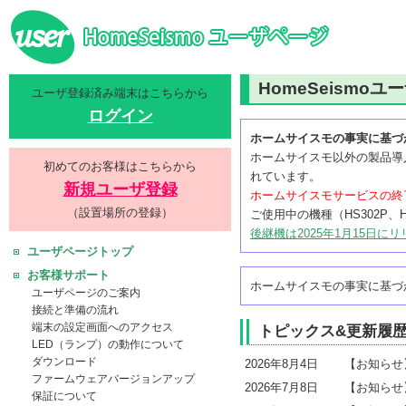
HomeSeismoユ
ユーザ登録済み端末はこちらから
ログイン
ホームサイスモの事実に基づ
ホームサイスモ以外の製品導
初めてのお客様はこちらから
れています。
新規ユーザ登録
ホームサイスモサービスの終
（設置場所の登録）
ご使用中の機種（HS302P、
後継機は2025年1月15日に
ユーザページトップ
お客様サポート
ホームサイスモの事実に基づか
ユーザページのご案内
接続と準備の流れ
端末の設定画面へのアクセス
トピックス&更新履
LED（ランプ）の動作について
ダウンロード
2026年8月4日
【お知ら
ファームウェアバージョンアップ
2026年7月8日
【お知ら
保証について