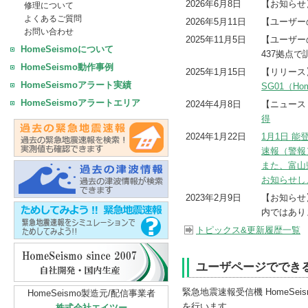
2026年6月8日
【お知ら
修理について
よくあるご質問
2026年5月11日
【ユーザー
お問い合わせ
2025年11月5日
【ユーザー
HomeSeismoについて
437拠点
HomeSeismo動作事例
2025年1月15日
【リリー
HomeSeismoアラート実績
SG01（H
HomeSeismoアラートエリア
2024年4月8日
【ニュース
得
2024年1月22日
1月1日 
速報（警報
また、富山
お知らせし
2023年2月9日
【お知ら
内ではあり
トピックス&更新履歴一覧
ユーザページででき
緊急地震速報受信機 HomeS
HomeSeismo製造元/配信事業者
を行います。
株式会社エイツー