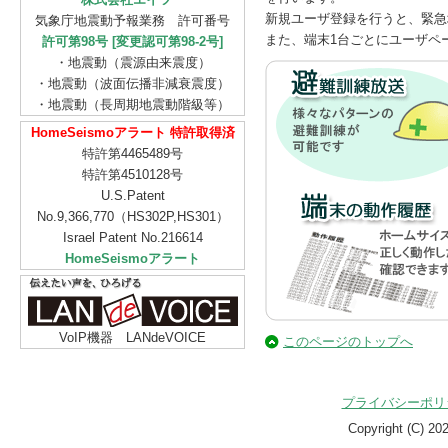
新規ユーザ登録を行うと、緊急
気象庁地震動予報業務 許可番号
また、端末1台ごとにユーザペ
許可第98号 [変更認可第98-2号]
・地震動（震源由来震度）
・地震動（波面伝播非減衰震度）
・地震動（長周期地震動階級等）
HomeSeismoアラート 特許取得済
特許第4465489号
特許第4510128号
U.S.Patent
No.9,366,770（HS302P,HS301）
Israel Patent No.216614
HomeSeismoアラート
VoIP機器 LANdeVOICE
このページのトップへ
プライバシーポリ
Copyright (C)
20