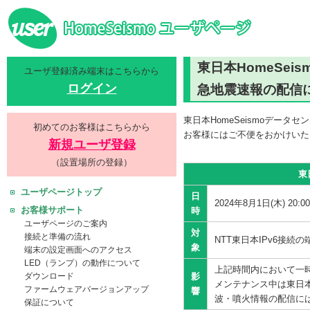
東日本HomeSe
ユーザ登録済み端末はこちらから
ログイン
急地震速報の配信
東日本HomeSeismoデー
初めてのお客様はこちらから
お客様にはご不便をおかけいた
新規ユーザ登録
（設置場所の登録）
東
ユーザページトップ
日
2024年8月1日(木) 20:0
お客様サポート
時
ユーザページのご案内
対
接続と準備の流れ
NTT東日本IPv6接続の
象
端末の設定画面へのアクセス
LED（ランプ）の動作について
上記時間内において一
影
ダウンロード
メンテナンス中は東日本
ファームウェアバージョンアップ
響
波・噴火情報の配信に
保証について