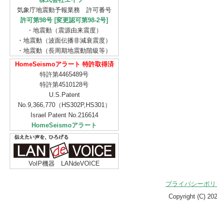
気象庁地震動予報業務 許可番号
許可第98号 [変更認可第98-2号]
・地震動（震源由来震度）
・地震動（波面伝播非減衰震度）
・地震動（長周期地震動階級等）
HomeSeismoアラート 特許取得済
特許第4465489号
特許第4510128号
U.S.Patent
No.9,366,770（HS302P,HS301）
Israel Patent No.216614
HomeSeismoアラート
VoIP機器 LANdeVOICE
プライバシーポリ
Copyright (C)
20