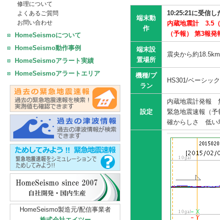
修理について
10:25:21に
よくあるご質問
端末動
お問い合わせ
内蔵地震計 3.
作
（予報） 第3報
HomeSeismoについて
HomeSeismo動作事例
端末設
震央から約18.5
置場所
HomeSeismoアラート実績
HomeSeismoアラートエリア
機種/プ
HS301/ベーシッ
ラン
内蔵地震計発報 
設定
緊急地震速報（予
確からしさ 低い
HomeSeismo製造元/配信事業者
株式会社エイツー