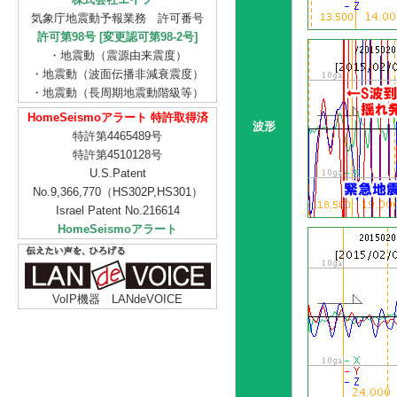
気象庁地震動予報業務 許可番号
許可第98号 [変更認可第98-2号]
・地震動（震源由来震度）
・地震動（波面伝播非減衰震度）
・地震動（長周期地震動階級等）
HomeSeismoアラート 特許取得済
波形
特許第4465489号
特許第4510128号
U.S.Patent
No.9,366,770（HS302P,HS301）
Israel Patent No.216614
HomeSeismoアラート
VoIP機器 LANdeVOICE