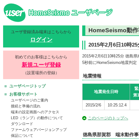
HomeSeismo動
ユーザ登録済み端末はこちらから
ログイン
2015年2月6日10時
2015年2月6日10時25分
初めてのお客様はこちらから
5秒前にHomeSeismo地震判
新規ユーザ登録
（設置場所の登録）
地震情報
ユーザページトップ
緊
地震発生日時
お客様サポート
第
ユーザページのご案内
2015/2/6
10:25:12.4
接続と準備の流れ
端末の設定画面へのアクセス
このページのトップへ
LED（ランプ）の動作について
ダウンロード
ファームウェアバージョンアップ
徳島県那賀郡 端末動作事
保証について