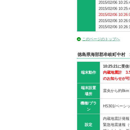
2015/02/06 1
2015/02/06 1
2015/02/06 1
2015/02/06 1
2015/02/06 1
このページのトップへ
徳島県海部郡牟岐町中村 
10:25:21
端末動作
内蔵地震計 3
のお知らせが可
端末設置
震央から約8k
場所
機種/プラ
HS301/ベー
ン
内蔵地震計発報
設定
緊急地震速報（