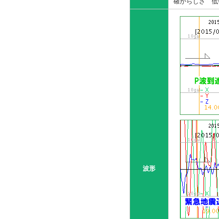
確からしさ 低
波形