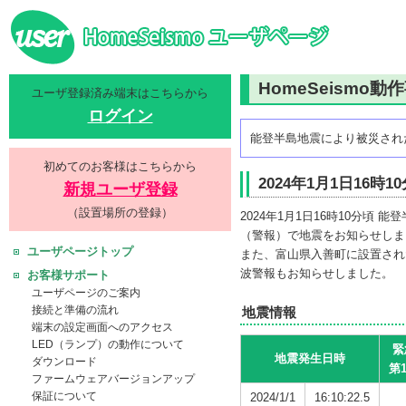
HomeSeismo動
ユーザ登録済み端末はこちらから
ログイン
能登半島地震により被災され
初めてのお客様はこちらから
2024年1月1日16時
新規ユーザ登録
（設置場所の登録）
2024年1月1日16時10分
（警報）で地震をお知らせしま
ユーザページトップ
また、富山県入善町に設置され
波警報もお知らせしました。
お客様サポート
ユーザページのご案内
接続と準備の流れ
地震情報
端末の設定画面へのアクセス
LED（ランプ）の動作について
緊
地震発生日時
ダウンロード
第
ファームウェアバージョンアップ
保証について
2024/1/1
16:10:22.5