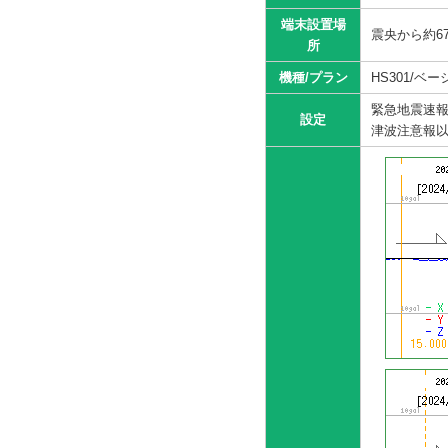
端末設置場
震央から約6
所
機種/プラン
HS301/ベ
緊急地震速報
設定
津波注意報