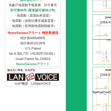
気象庁地震動予報業務 許可番号
許可第98号 [変更認可第98-2号]
・地震動（震源由来震度）
・地震動（波面伝播非減衰震度）
・地震動（長周期地震動階級等）
HomeSeismoアラート 特許取得済
特許第4465489号
特許第4510128号
U.S.Patent
No.9,366,770（HS302P,HS301）
Israel Patent No.216614
HomeSeismoアラート
VoIP機器 LANdeVOICE