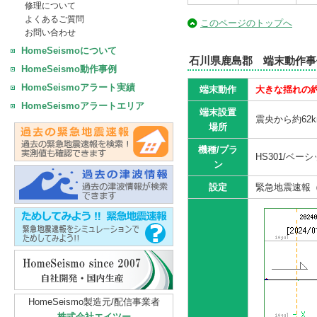
修理について
よくあるご質問
このページのトップへ
お問い合わせ
HomeSeismoについて
石川県鹿島郡 端末動作事
HomeSeismo動作事例
HomeSeismoアラート実績
端末動作
大きな揺れの
HomeSeismoアラートエリア
端末設置
震央から約62
場所
機種/プラ
HS301/ベー
ン
設定
緊急地震速報（
HomeSeismo製造元/配信事業者
株式会社エイツー