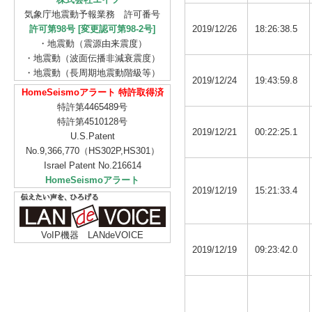
気象庁地震動予報業務 許可番号
許可第98号 [変更認可第98-2号]
2019/12/26
18:26:38.5
・地震動（震源由来震度）
・地震動（波面伝播非減衰震度）
・地震動（長周期地震動階級等）
2019/12/24
19:43:59.8
HomeSeismoアラート 特許取得済
特許第4465489号
特許第4510128号
2019/12/21
00:22:25.1
U.S.Patent
No.9,366,770（HS302P,HS301）
Israel Patent No.216614
HomeSeismoアラート
2019/12/19
15:21:33.4
VoIP機器 LANdeVOICE
2019/12/19
09:23:42.0