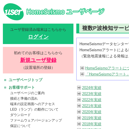
複数P波検知サービ
ユーザ登録済み端末はこちらから
ログイン
HomeSeismoデータセ
HomeSeismoアラートに
初めてのお客様はこちらから
（緊急地震速報による発報は
新規ユーザ登録
（設置場所の登録）
HomeSeismoアラートに
「HomeSeismoアラー
ユーザページトップ
お客様サポート
2024年実績
ユーザページのご案内
2023年実績
接続と準備の流れ
2022年実績
端末の設定画面へのアクセス
2021年実績
LED（ランプ）の動作について
2020年実績
ダウンロード
2019年実績
ファームウェアバージョンアップ
2018年実績
保証について