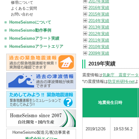
2017年実績
修理について
2016年実績
よくあるご質問
2015年実績
お問い合わせ
2014年実績
HomeSeismoについて
2013年実績
HomeSeismo動作事例
2012年実績
HomeSeismoアラート実績
2011年実績
HomeSeismoアラートエリア
2010年実績
2009年実績
2019年実績
震度情報は
気象庁 震度データ
*の震度情報は
防災科研Hi-net
よ
地震発生日時
2019/12/26
19:53:56.2
HomeSeismo製造元/配信事業者
株式会社エイツー