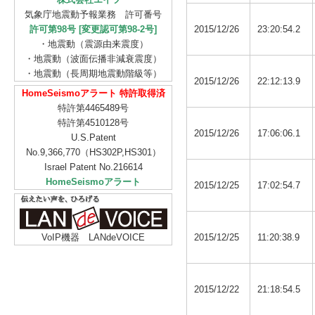
気象庁地震動予報業務 許可番号
許可第98号 [変更認可第98-2号]
2015/12/26
23:20:54.2
・地震動（震源由来震度）
・地震動（波面伝播非減衰震度）
・地震動（長周期地震動階級等）
2015/12/26
22:12:13.9
HomeSeismoアラート 特許取得済
特許第4465489号
特許第4510128号
2015/12/26
17:06:06.1
U.S.Patent
No.9,366,770（HS302P,HS301）
Israel Patent No.216614
HomeSeismoアラート
2015/12/25
17:02:54.7
VoIP機器 LANdeVOICE
2015/12/25
11:20:38.9
2015/12/22
21:18:54.5