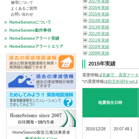
2017年実績
修理について
2016年実績
よくあるご質問
2015年実績
お問い合わせ
2014年実績
HomeSeismoについて
2013年実績
HomeSeismo動作事例
2012年実績
HomeSeismoアラート実績
2011年実績
HomeSeismoアラートエリア
2010年実績
2009年実績
2015年実績
震度情報は
気象庁 震度データ
*の震度情報は
防災科研Hi-net
よ
地震発生日時
2015/12/28
20:07:49.1
HomeSeismo製造元/配信事業者
株式会社エイツー