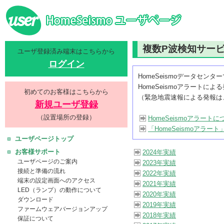
複数P波検知サービ
ユーザ登録済み端末はこちらから
ログイン
HomeSeismoデータセ
HomeSeismoアラートに
初めてのお客様はこちらから
（緊急地震速報による発報は
新規ユーザ登録
（設置場所の登録）
HomeSeismoアラートに
「HomeSeismoアラー
ユーザページトップ
お客様サポート
2024年実績
ユーザページのご案内
2023年実績
接続と準備の流れ
2022年実績
端末の設定画面へのアクセス
2021年実績
LED（ランプ）の動作について
2020年実績
ダウンロード
2019年実績
ファームウェアバージョンアップ
2018年実績
保証について